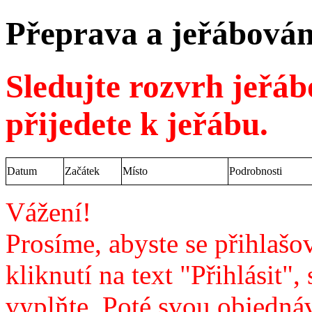
Přeprava a jeřábován
Sledujte rozvrh jeřáb
přijedete k jeřábu.
Datum
Začátek
Místo
Podrobnosti
Vážení!
Prosíme, abyste se přihlašov
kliknutí na text "Přihlásit",
vyplňte. Poté svou objedná